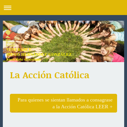
VENERABLE
DIEGO HERNÁNDEZ GONZÁLEZ
Sacerdote diocesano
La Acción Católica
Para quienes se sientan llamados a consagrase
a la Acción Católica LEER +