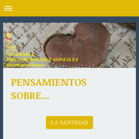
VENERABLE
DIEGO HERNÁNDEZ GONZÁLEZ
Sacerdote diocesano
PENSAMIENTOS
SOBRE...
LA SANTIDAD