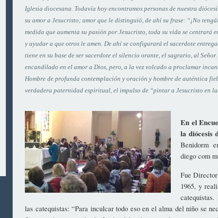
Iglesia diocesana. Todavía hoy encontramos personas de nuestra diócesi
su amor a Jesucristo; amor que le distinguió, de ahí su frase: “¡No tengá
medida que aumenta su pasión por Jesucristo, toda su vida se centrará 
y ayudar a que otros le amen. De ahí se configurará el sacerdote entrega
tiene en su base de ser sacerdote el silencio orante, el sagrario, al Señ
encandilado en el amor a Dios, pero, a la vez volcado a proclamar inca
Hombre de profunda contemplación y oración y hombre de auténtica fieb
verdadera paternidad espiritual, el impulso de “pintar a Jesucristo en l
En el Encue
la diócesis
Benidorm e
diego com mo
Fue Director
1965, y real
catequistas.
las catequistas: “Para inculcar todo eso en el alma del niño se 