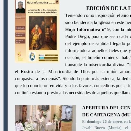
EDICIÓN DE LA 
Teniendo como inspiración el
año 
sido bendecida la Iglesia en este tie
Hoja Informativa nº 9
, con la in
Padre Diego, para que sean cada 
del ejemplo de santidad legado po
informando a aquellos fieles que y
ocasión, el boletín comienza ha
transmite la misericordia divina:
el Rostro de la Misericordia de Dios por su unión amoro
compasiva a los demás”. Siendo la parte más extensa, la dedic
que lo conocieron en vida y a los favores concedidos por la i
continúa estando presto a las necesidades de aquellos que llama
APERTURA DEL CEN
DE CARTAGENA (MU
El
domingo 26 de enero
, en 
Javalí Nuevo (Murcia), el