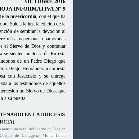
OCTUBRE 2016
HOJA INFORMATIVA Nº 9
de la misericordia
, con el que ha
mpo. Sale a la luz, la edición de la
tención de sembrar la devoción al
vez más las personas enamoradas
r el Siervo de Dios y continuar
a se sienten unidos a él. En esta
blándonos de un Padre Diego que
 “Don Diego Hernández manifiesta
sa con Jesucristo y su entrega
ada a los testimonios de aquellos
ntercesión un Siervo de Dios, que
n a su puerta.
TENARIO EN LA DIOCESIS
RCIA)
la parroquia natal del Siervo de Dios en
 Obispo de Cartagena
Mons. Lorca