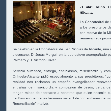
21 abril MISA CR
Alicante.
La Concatedral de 
a los presbíteros d
con motivo de la Mi
renuevan sus prom
Se celebró en la Concatedral de San Nicolás de Alicante, una 
diocesano, D. Jesús Murgui, en la que estuvo acompañado por
Palmero y D. Victorio Oliver.
Servicio auténtico, entrega, entusiasmo, misericordia y co
Orihuela-Alicante pidió especialmente a sus presbíteros. “Lo
realidad nos reclaman un empeño evangelizador renovado
entrañas de misericordia y compasión de Jesús, cercanos
tengan miedo de acercarse a nosotros; que quien necesite cur
de Dios encuentre un hermano sacerdote con entrañas de mis
Reconciliación” matizó.