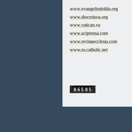
www.evangeliodeldia.org
www.diocesisoa.org
www.vatican.va
www.aciprensa.com
www.revistaecclesia.com
www.es.catholic.net