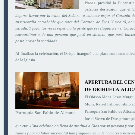
Planes
presidió la Eucaristí
palabras destacaron
que el S
dejarse llevar por la mano del Señor… a conocer mejor el Corazón de
misericordia entrañable que nace del Corazón de Dios. Y meditó, anu
mirada. Y ¡cuántas veces repetía a la gente que se refugiara en el Coraz
extraordinario de una persona que pasó en silencio, que pasó haci
posible vivir la santidad
».
Al finalizar la celebración, el Obispo inauguró una placa conmemorativa
de la Iglesia.
APERTURA DEL CEN
DE ORIHUELA-ALIC
El Obispo Mons. Jesús Murgui
Mons. Rafael Palmero, abrió e
Parroquia San Pablo de Alicant
Parroquia San Pablo de Alicante
fue el Siervo de Dios primer pá
que era: «
Una celebración llena de gratitud a Dios por su persona y por s
manos y por su labor sacerdotal han fraguado en la fe hombres y mujere