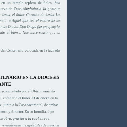
a en un templo repleto de fieles. Sus
iervo de Dios «
Invitaba a la gente a
 Jesús, el dulce Corazón de Jesús. La
nció, a Aquel que era el centro de su
ón de Dios!... Don Diego fue un ejemplo
endo el bien… Nos hace sentir que es
 del Centenario colocada en la fachada
TENARIO EN LA DIOCESIS
ANTE
, acompañado por el Obispo emérito
l Centenario el
lunes 13 de enero
en la
e, junto a la Casa sacerdotal, de ambas
rroco y director. En su homilía, dijo
u obra, gracias a la cual en sus
s verdaderamente apóstoles de nuestra