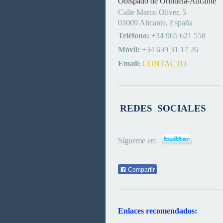
Obispado de Orihuela-Alicante
Calle Marco Oliver, 5
03009 Alicante, España
Teléfono:
+34 965 621 558
Móvil:
+34 639 31 17 26
Email:
CONTACTO
REDES SOCIALES
Sígueme en:
Compartir
Enlaces recomendados: