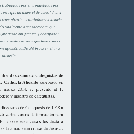
s trabajadas por él, troqueladas por
is más que un amor, el de Jesús” (…) a
en comunicarlo, centrándose en amarle
do totalmente a ser sacerdote, que
or. Que desde ahí predica y acompaña;
nsablemente ese amor que bien conoce.
re apostólica.
De ahí brota en él una
as almas”
».
ntro diocesano de Catequistas de
 de Orihuela-Alicante
celebrado en
n marzo 2014, se presentó al P.
delo y maestro de catequistas.
 diocesano de Catequesis de 1958 a
izó varios cursos de formación para
 En uno de esos cursos les decía a
necesita amor, enamorarse de Jesús…