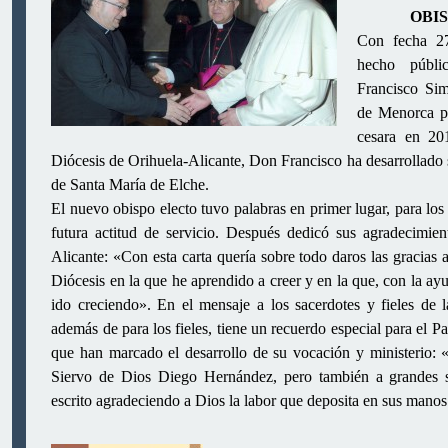
OBI
Con fecha 27
hecho públ
Francisco Si
de Menorca p
cesara en 20
Diócesis de Orihuela-Alicante, Don Francisco ha desarrollado s
de Santa María de Elche.
El nuevo obispo electo tuvo palabras en primer lugar, para los
futura actitud de servicio. Después dedicó sus agradecimien
Alicante: «Con esta carta quería sobre todo daros las gracias a
Diócesis en la que he aprendido a creer y en la que, con la ayu
ido creciendo». En el mensaje a los sacerdotes y fieles de l
además de para los fieles, tiene un recuerdo especial para el P
que han marcado el desarrollo de su vocación y ministerio: «
Siervo de Dios Diego Hernández, pero también a grandes s
escrito agradeciendo a Dios la labor que deposita en sus mano