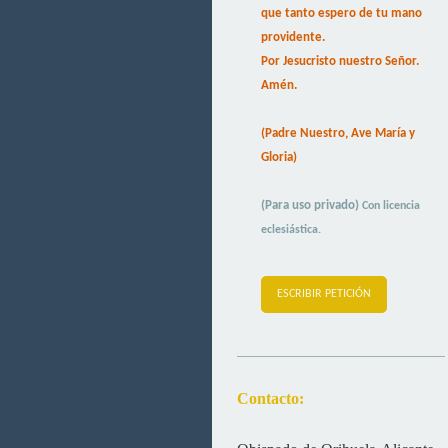
que tanto espero de tu mano
providente.
Por Jesucristo nuestro Señor.
Amén.
(Padre Nuestro, Ave María y
Gloria)
(Para uso privado)
Con licencia
eclesiástica.
ESCRIBIR PETICIÓN
Contacto: