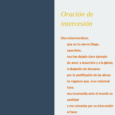
Oración de
intercesión
Dios misericordioso,
que en tu siervo Diego,
sacerdote,
nos has dejado claro ejemplo
de amor a Jesucristo y a la Iglesia,
trabajando sin descanso
por la santificación de las almas:
te rogamos que, si es voluntad
tuya,
sea reconocida ante el mundo su
santidad
y me concedas por su intercesión
el favor